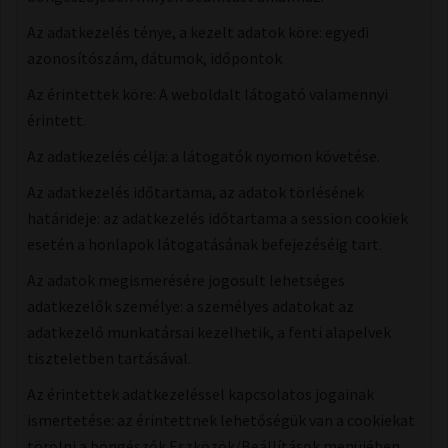
Az adatkezelés ténye, a kezelt adatok köre: egyedi
azonosítószám, dátumok, időpontok
Az érintettek köre: A weboldalt látogató valamennyi
érintett.
Az adatkezelés célja: a látogatók nyomon követése.
Az adatkezelés időtartama, az adatok törlésének
határideje: az adatkezelés időtartama a session cookiek
esetén a honlapok látogatásának befejezéséig tart.
Az adatok megismerésére jogosult lehetséges
adatkezelők személye: a személyes adatokat az
adatkezelő munkatársai kezelhetik, a fenti alapelvek
tiszteletben tartásával.
Az érintettek adatkezeléssel kapcsolatos jogainak
ismertetése: az érintettnek lehetőségük van a cookiekat
törölni a böngészők Eszközök/Beállítások menüjében