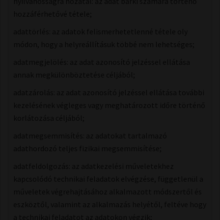
nyilvánosságra hozatal:​ az adat bárki számára történő
hozzáférhetővé tétele;
adattörlés: az adatok felismerhetetlenné tétele oly
módon, hogy a helyreállításuk többé nem lehetséges;
adatmegjelölés: ​az adat azonosító jelzéssel ellátása
annak megkülönböztetése céljából;
adatzárolás: az adat azonosító jelzéssel ellátása további
kezelésének végleges vagy meghatározott időre történő
korlátozása céljából;
adatmegsemmisítés: az adatokat tartalmazó
adathordozó teljes fizikai megsemmisítése;
adatfeldolgozás: ​az adatkezelési műveletekhez
kapcsolódó technikai feladatok elvégzése, függetlenül a
műveletek végrehajtásához alkalmazott módszertől és
eszköztől, valamint az alkalmazás helyétől, feltéve hogy
a technikai feladatot az adatokon végzik;