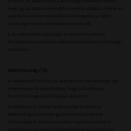
érintett. Az adatkezelés a közösségi oldalakon valósul
meg, így az adatkezelés időtartamára, módjára, illetve az
adatok törlési és módosítási lehetőségeire az adott
közösségi oldal szabályozása vonatkozik.
6. Az adatkezelés jogalapja: az érintett önkéntes
hozzájárulása személyes adatai kezeléséhez a közösségi
oldalakon.
Adatbiztonság ​(7.§)
Az adatkezelő köteles az adatkezelési műveleteket úgy
megtervezni és végrehajtani, hogy biztosítsa az
érintettek magánszférájának védelmét.
Az adatkezelő, illetve tevékenységi körében az
adatfeldolgozó köteles gondoskodni az adatok
biztonságáról, köteles továbbá megtenni azokat a
technikai és szervezési intézkedéseket és kialakítani