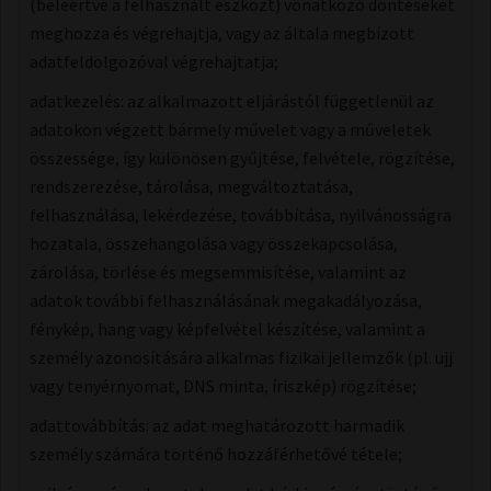
(beleértve a felhasznált eszközt) vonatkozó döntéseket
meghozza és végrehajtja, vagy az általa megbízott
adatfeldolgozóval végrehajtatja;
adatkezelés: ​az alkalmazott eljárástól függetlenül az
adatokon végzett bármely művelet vagy a műveletek
összessége, így különösen gyűjtése, felvétele, rögzítése,
rendszerezése, tárolása, megváltoztatása,
felhasználása, lekérdezése, továbbítása, nyilvánosságra
hozatala, összehangolása vagy összekapcsolása,
zárolása, törlése és megsemmisítése, valamint az
adatok további felhasználásának megakadályozása,
fénykép, hang vagy képfelvétel készítése, valamint a
személy azonosítására alkalmas fizikai jellemzők (pl. ujj
vagy tenyérnyomat, DNS minta, íriszkép) rögzítése;
adattovábbítás: az adat meghatározott harmadik
személy számára történő hozzáférhetővé tétele;