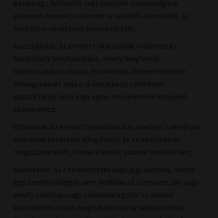
gazdasági, kulturális vagy szociális azonosságára
jellemző ismeret) valamint az adatból levonható, az
érintettre vonatkozó következtetés;
hozzájárulás: ​az érintett akaratának önkéntes és
határozott kinyilvánítása, amely megfelelő
tájékoztatáson alapul, és amellyel félreérthetetlen
beleegyezését adja a rá vonatkozó személyes
adatok teljes körű vagy egyes műveletekre kiterjedő
kezeléséhez;
tiltakozás: az érintett nyilatkozata, amellyel személyes
adatainak kezelését kifogásolja, és az adatkezelés
megszüntetését, illetve a kezelt adatok törlését kéri;
adatkezelő: az a természetes vagy jogi személy, illetve
jogi személyiséggel nem rendelkező szervezet, aki vagy
amely önállóan vagy másokkal együtt az adatok
kezelésének célját meghatározza, az adatkezelésre