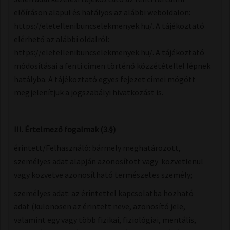
előíráson alapul és hatályos az alábbi weboldalon:
https://eletellenibuncselekmenyek.hu/. A tájékoztató
elérhető az alábbi oldalról:
https://eletellenibuncselekmenyek.hu/. A tájékoztató
módosításai a fenti címen történő közzététellel lépnek
hatályba. A tájékoztató egyes fejezet címei mögött
megjelenítjük a jogszabályi hivatkozást is.
III. Értelmező fogalmak ​(3.§)
érintett/Felhasználó: bármely meghatározott,
személyes adat alapján azonosított vagy közvetlenül
vagy közvetve azonosítható természetes személy;
személyes adat: az érintettel kapcsolatba hozható
adat (különösen az érintett neve, azonosító jele,
valamint egy vagy több fizikai, fiziológiai, mentális,