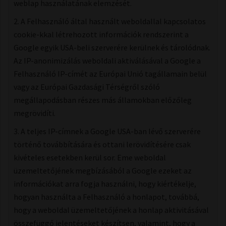
weblap használatának elemzését.
2. A Felhasználó által használt weboldallal kapcsolatos
cookie-kkal létrehozott információk rendszerint a
Google egyik USA-beli szerverére kerülnek és tárolódnak.
Az IP-anonimizálás weboldali aktiválásával a Google a
Felhasználó IP-címét az Európai Unió tagállamain belül
vagy az Európai Gazdasági Térségről szóló
megállapodásban részes más államokban előzőleg
megrövidíti.
3. A teljes IP-címnek a Google USA-ban lévő szerverére
történő továbbítására és ottani lerövidítésére csak
kivételes esetekben kerül sor. Eme weboldal
üzemeltetőjének megbízásából a Google ezeket az
információkat arra fogja használni, hogy kiértékelje,
hogyan használta a Felhasználó a honlapot, továbbá,
hogy a weboldal üzemeltetőjének a honlap aktivitásával
összefüggő jelentéseket készítsen, valamint, hogy a