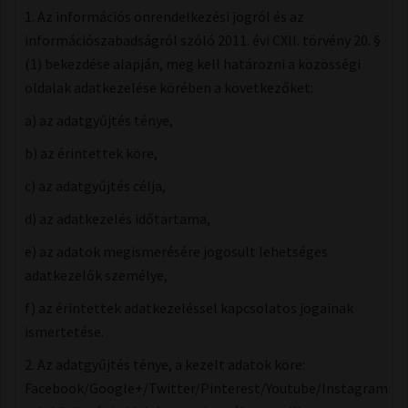
1. Az információs önrendelkezési jogról és az
információszabadságról szóló 2011. évi CXII. törvény 20. §
(1) bekezdése alapján, meg kell határozni a közösségi
oldalak adatkezelése körében a következőket:
a) az adatgyűjtés ténye,
b) az érintettek köre,
c) az adatgyűjtés célja,
d) az adatkezelés időtartama,
e) az adatok megismerésére jogosult lehetséges
adatkezelők személye,
f) az érintettek adatkezeléssel kapcsolatos jogainak
ismertetése.
2. Az adatgyűjtés ténye, a kezelt adatok köre:
Facebook/Google+/Twitter/Pinterest/Youtube/Instagram