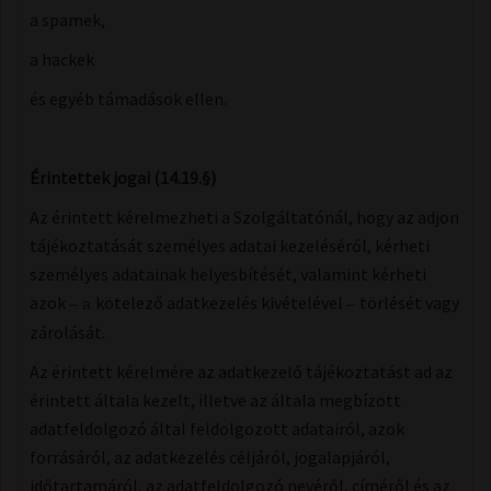
a spamek,
a hackek
és egyéb támadások ellen.
Érintettek jogai (14.19.§)
Az érintett kérelmezheti a Szolgáltatónál, hogy az adjon
tájékoztatását személyes adatai kezeléséről, kérheti
személyes adatainak helyesbítését, valamint kérheti
azok
kötelező adatkezelés kivételével
törlését vagy
– a
–
zárolását.
Az érintett kérelmére az adatkezelő tájékoztatást ad az
érintett általa kezelt, illetve az általa megbízott
adatfeldolgozó által feldolgozott adatairól, azok
forrásáról, az adatkezelés céljáról, jogalapjáról,
időtartamáról, az adatfeldolgozó nevéről, címéről és az