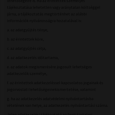
lehetőségeire is. Ha az érintettek személyes
tájékoztatása lehetetlen vagy aránytalan költséggel
járna, a tájékoztatás megtörténhet az alábbi
információk nyilvánosságra hozatalával is:
​a. az adatgyűjtés ténye,
b. az érintettek köre,
c. az adatgyűjtés célja,
​d. az adatkezelés időtartama,
e. az adatok megismerésére jogosult lehetséges
adatkezelők személye,
f. az érintettek adatkezeléssel kapcsolatos jogainak és
jogorvoslati lehetőségeinekismertetése, valamint
​g. ha az adatkezelés adatvédelmi nyilvántartásba
vételének van helye, az adatkezelés nyilvántartási száma.
Jelen adatkezelési tájékoztató az fenti tartalmi