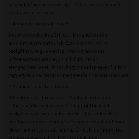
használatához nem szükséges előzetes hozzájárulást
kérni az érintettektől:
1. Átmeneti (session) cookie
A session cookie-k az Érintett látogatása után
automatikusan törlődnek. Ezek a cookie-k arra
szolgálnak, hogy a weblap hatékonyabban és
biztonságosabban tudjon működni, tehát
elengedhetetlenek ahhoz, hogy a Honlap egyes funkciói
vagy egyes alkalmazások megfelelően tudjanak működni.
2. Állandó (persistent) cookie
Állandó cookie-t is használ a Szolgáltató a jobb
felhasználói élmény érdekében (pl. optimalizált
navigáció nyújtása). Ezek a cookie-k hosszabb ideig
kerülnek tárolásra a böngésző cookie file-jában. Ennek
időtartama attól függ, hogy az Érintett az internetes
böngészőjében milyen beállítást alkalmaz.