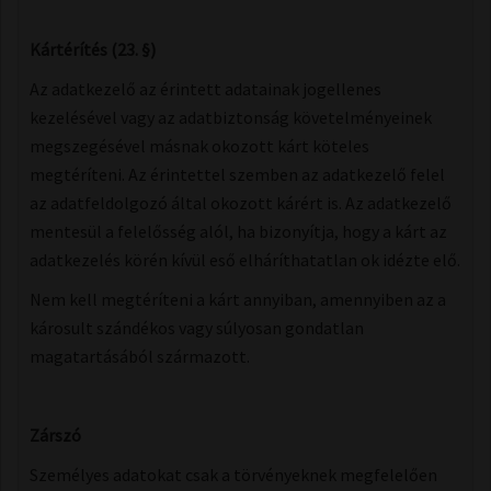
Kártérítés ​(23. §)
Az adatkezelő az érintett adatainak jogellenes
kezelésével vagy az adatbiztonság követelményeinek
megszegésével másnak okozott kárt köteles
megtéríteni. Az érintettel szemben az adatkezelő felel
az adatfeldolgozó által okozott kárért is. Az adatkezelő
mentesül a felelősség alól, ha bizonyítja, hogy a kárt az
adatkezelés körén kívül eső elháríthatatlan ok idézte elő.
Nem kell megtéríteni a kárt annyiban, amennyiben az a
károsult szándékos vagy súlyosan gondatlan
magatartásából származott.
Zárszó
Személyes adatokat csak a törvényeknek megfelelően