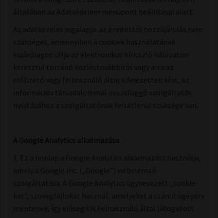
általában az Adatvédelem menüpont beállításai alatt.
Az adatkezelés jogalapja: az érintettől hozzájárulás nem
szükséges, amennyiben a cookiek használatának
kizárólagos célja az elektronikus hírközlő hálózaton
keresztül történő közléstovábbítás vagy arra az
előfizető vagy felhasználó által kifejezetten kért, az
információs társadalommal összefüggő szolgáltatás
nyújtásához a szolgáltatónak feltétlenül szüksége van.
A Google Analytics alkalmazása
1. Ez a honlap a Google Analytics alkalmazást használja,
amely a Google Inc. („Google”) webelemző
szolgáltatása. A Google Analytics úgynevezett „cookie-
kat”, szövegfájlokat használ, amelyeket a számítógépére
mentenek, így elősegítik Felhasználó által látogatott