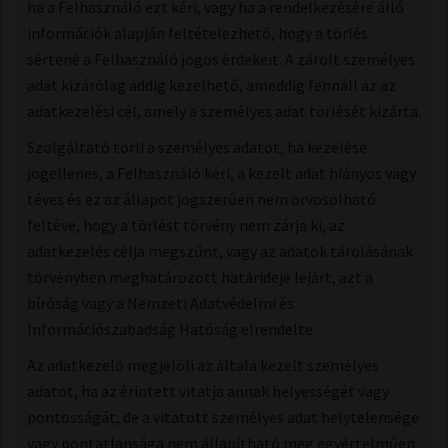
ha a Felhasználó ezt kéri, vagy ha a rendelkezésére álló
információk alapján feltételezhető, hogy a törlés
sértené a Felhasználó jogos érdekeit. A zárolt személyes
adat kizárólag addig kezelhető, ameddig fennáll az az
adatkezelési cél, amely a személyes adat törlését kizárta.
Szolgáltató törli a személyes adatot, ha kezelése
jogellenes, a Felhasználó kéri, a kezelt adat hiányos vagy
téves és ez az állapot jogszerűen nem orvosolható
feltéve, hogy a törlést törvény nem zárja ki, az
adatkezelés célja megszűnt, vagy az adatok tárolásának
törvényben meghatározott határideje lejárt, azt a
bíróság vagy a Nemzeti Adatvédelmi és
Információszabadság Hatóság elrendelte.
Az adatkezelő megjelöli az általa kezelt személyes
adatot, ha az érintett vitatja annak helyességét vagy
pontosságát, de a vitatott személyes adat helytelensége
vagy pontatlansága nem állapítható meg egyértelműen.