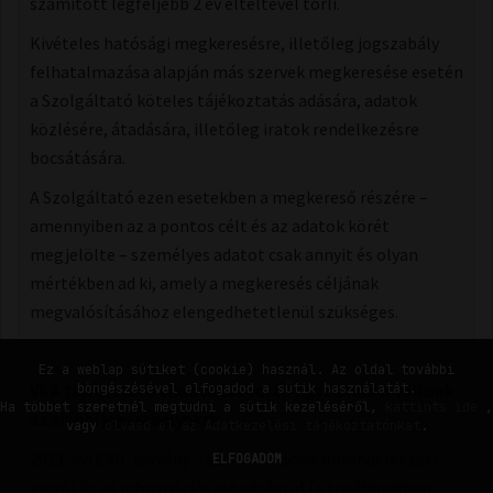
számított legfeljebb 2 év elteltével törli.
Kivételes hatósági megkeresésre, illetőleg jogszabály
felhatalmazása alapján más szervek megkeresése esetén
a Szolgáltató köteles tájékoztatás adására, adatok
közlésére, átadására, illetőleg iratok rendelkezésre
bocsátására.
A Szolgáltató ezen esetekben a megkereső részére –
amennyiben az a pontos célt és az adatok körét
megjelölte – személyes adatot csak annyit és olyan
mértékben ad ki, amely a megkeresés céljának
megvalósításához elengedhetetlenül szükséges.
Ez a weblap sütiket (cookie) használ. Az oldal további
VI. A tájékoztató elkészítése során figyelemmel voltunk
böngészésével elfogadod a sütik használatát.
Ha többet szeretnél megtudni a sütik kezeléséről,
kattints ide
,
az alábbi jogszabályokra:
vagy
olvasd el az Adatkezelési tájékoztatónkat
.
2011. évi CXII. törvény – az információs önrendelkezési
ELFOGADOM
jogról és az információszabadságról (a továbbiakban: