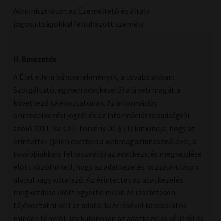
Adminisztrátor: az Üzemeltető és általa
jogosultságokkal felruházott személy.
II. Bevezetés
A Élet elleni bűncselekmények, a továbbiakban:
Szolgáltató, egyben adatkezelő) alá veti magát a
következő tájékoztatónak. Az információs
önrendelkezési jogról és az információszabadságról
szóló 2011. évi CXII. törvény 20. § (1) kimondja, hogy az
érintettel (jelen esetben a webmagazinhasználóval, a
továbbiakban: felhasználó) az adatkezelés megkezdése
előtt közölni kell, hogy az adatkezelés hozzájáruláson
alapul​ vagy kötelez​ő. Az érintettet az adatkezelés
megkezdése előtt egyértelműen és részletesen
tájékoztatni kell az adatai kezelésével kapcsolatos
minden tényről, így különösen az adatkezelés céljáról és