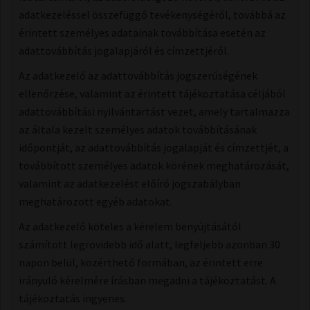
adatkezeléssel összefüggő tevékenységéről, továbbá az
érintett személyes adatainak továbbítása esetén az
adattovábbítás jogalapjáról és címzettjéről.
Az adatkezelő az adattovábbítás jogszerűségének
ellenőrzése, valamint az érintett tájékoztatása céljából
adattovábbítási nyilvántartást vezet, amely tartalmazza
az általa kezelt személyes adatok továbbításának
időpontját, az adattovábbítás jogalapját és címzettjét, a
továbbított személyes adatok körének meghatározását,
valamint az adatkezelést előíró jogszabályban
meghatározott egyéb adatokat.
Az adatkezelő köteles a kérelem benyújtásától
számított legrövidebb idő alatt, legfeljebb azonban 30
napon belül, közérthető formában, az érintett erre
irányuló kérelmére írásban megadni a tájékoztatást. A
tájékoztatás ingyenes.