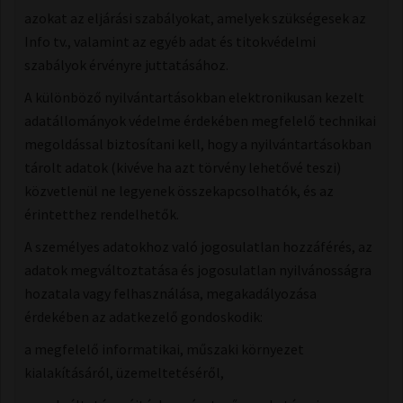
azokat az eljárási szabályokat, amelyek szükségesek az
Info tv., valamint az egyéb adat és titokvédelmi
szabályok érvényre juttatásához.
A különböző nyilvántartásokban elektronikusan kezelt
adatállományok védelme érdekében megfelelő technikai
megoldással biztosítani kell, hogy a nyilvántartásokban
tárolt adatok (kivéve ha azt törvény lehetővé teszi)
közvetlenül ne legyenek összekapcsolhatók, és az
érintetthez rendelhetők.
A személyes adatokhoz való jogosulatlan hozzáférés, az
adatok megváltoztatása és jogosulatlan nyilvánosságra
hozatala vagy felhasználása, megakadályozása
érdekében az adatkezelő gondoskodik:
a megfelelő informatikai, műszaki környezet
kialakításáról, üzemeltetéséről,