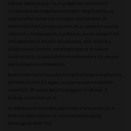
írásban tájékoztatja. Ha a Szolgáltató az érintett
tiltakozásának megalapozottságát megállapítja, az
adatkezelést beleértve a további adatfelvételt és
adattovábbítást is megszünteti, és az adatokat zárolja,
valamint a tiltakozásról, továbbá az annak alapján tett
intézkedésekről értesíti mindazokat, akik részére a
tiltakozással érintett személyes adatot korábban
továbbította, és akik kötelesek intézkedni a tiltakozási
jog érvényesítése érdekében.
Amennyiben a Felhasználó Szolgáltatónak a meghozott
döntésével nem ért egyet, az ellen annak közlésétől
számított 30 napon belül bírósághoz fordulhat. A
bíróság soron kívül jár el.
Az adatkezelő esetleges jogsértése ellen panasszal a
Nemzeti Adatvédelmi és Információszabadság
Hatóságnál lehet élni.