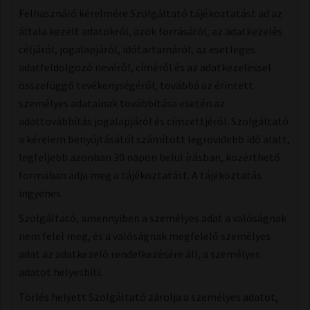
Felhasználó kérelmére Szolgáltató tájékoztatást ad az
általa kezelt adatokról, azok forrásáról, az adatkezelés
céljáról, jogalapjáról, időtartamáról, az esetleges
adatfeldolgozó nevéről, címéről és az adatkezeléssel
összefüggő tevékenységéről, továbbá az érintett
személyes adatainak továbbítása esetén az
adattovábbítás jogalapjáról és címzettjéről. Szolgáltató
a kérelem benyújtásától számított legrövidebb idő alatt,
legfeljebb azonban 30 napon belül írásban, közérthető
formában adja meg a tájékoztatást. A tájékoztatás
ingyenes.
Szolgáltató, amennyiben a személyes adat a valóságnak
nem felel meg, és a valóságnak megfelelő személyes
adat az adatkezelő rendelkezésére áll, a személyes
adatot helyesbíti.
Törlés helyett Szolgáltató zárolja a személyes adatot,