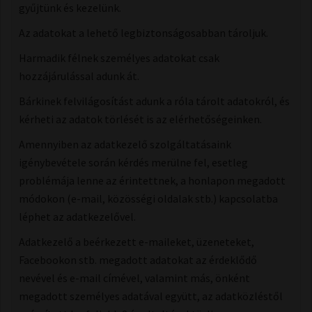
gyűjtünk és kezelünk.
Az adatokat a lehető legbiztonságosabban tároljuk.
Harmadik félnek személyes adatokat csak
hozzájárulással adunk át.
Bárkinek felvilágosítást adunk a róla tárolt adatokról, és
kérheti az adatok törlését is az elérhetőségeinken.
Amennyiben az adatkezelő szolgáltatásaink
igénybevétele során kérdés merülne fel, esetleg
problémája lenne az érintettnek, a honlapon megadott
módokon (e-mail, közösségi oldalak stb.) kapcsolatba
léphet az adatkezelővel.
Adatkezelő a beérkezett e-maileket, üzeneteket,
Facebookon stb. megadott adatokat az érdeklődő
nevével és e-mail címével, valamint más, önként
megadott személyes adatával együtt, az adatközléstől