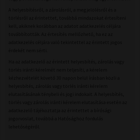
A helyesbítésről, a zárolásról, a megjelölésről és a
törlésről az érintettet, továbbá mindazokat értesíteni
kell, akiknek korábban az adatot adatkezelés céljára
továbbították. Az értesítés mellőzhető, ha ez az
adatkezelés céljára való tekintettel az érintett jogos
érdekét nem sérti.
Ha az adatkezelő az érintett helyesbítés, zárolás vagy
törlés iránti kérelmét nem teljesíti, a kérelem
kézhezvételét követő 30 napon belül írásban közli a
helyesbítés, zárolás vagy törlés iránti kérelem
elutasításának ténybeli és jogi indokait. A helyesbítés,
törlés vagy zárolás iránti kérelem elutasítása esetén az
adatkezelő tájékoztatja az érintettet a bírósági
jogorvoslat, továbbá a Hatósághoz fordulás
lehetőségéről.