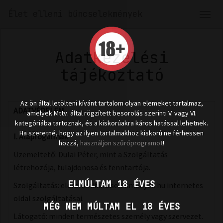
Élet elleni bűncselekmények
Men
len
Adatkezelési
tájékoztató
Az ön által letölteni kívánt tartalom olyan elemeket tartalmaz,
ADATVÉDELEM
amelyek Mttv. által rögzített besorolás szerinti V. vagy VI.
kategóriába tartoznak, és a kiskorúakra káros hatással lehetnek.
Ha szeretné, hogy az ilyen tartalmakhoz kiskorú ne férhessen
I. Alapfogalmak
hozzá,
használjon szűrőprogramot
!
Üzemeltető: Dulai Péter, mint a Szolgáltatás
létrehozója, tulajdonosa és fenntartója.
ELMÚLTAM 18 ÉVES
Szolgáltatás: eletellenibuncselekmenyek.hu internetes
oldal szolgáltatásai.
MÉG NEM MÚLTAM EL 18 ÉVES
Látogató: minden természetes személy vagy szervezet.