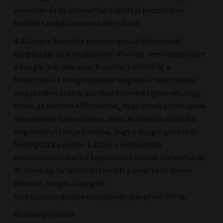
weboldal- és az internethasználattal kapcsolatos
további szolgáltatásokat teljesítsen.
4. A Google Analytics keretein belül a Felhasználó
böngészője által továbbított IP-címet nem vezeti össze
a Google más adataival. A cookie-k tárolását a
Felhasználó a böngészőjének megfelelő beállításával
megakadályozhatja, azonban felhívjuk figyelmét, hogy
ebben az esetben előfordulhat, hogy ennek a honlapnak
nem minden funkciója lesz teljes körűen használható.
Megakadályozhatja továbbá, hogy a Google gyűjtse és
feldolgozza a cookie-k általi, a Felhasználó
weboldalhasználattal kapcsolatos adatait (beleértve az
IP-címet is), ha letölti és telepíti a következő linken
elérhető böngésző plugint.
https://tools.google.com/dlpage/gaoptout?hl=hu
Közösségi oldalak