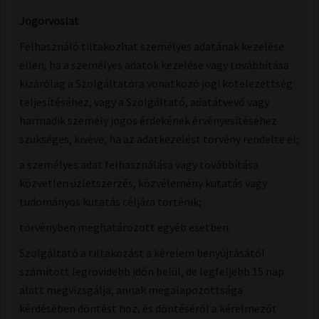
Jogorvoslat
Felhasználó tiltakozhat személyes adatának kezelése
ellen, ha a személyes adatok kezelése vagy továbbítása
kizárólag a Szolgáltatóra vonatkozó jogi kötelezettség
teljesítéséhez, vagy a Szolgáltató, adatátvevő vagy
harmadik személy jogos érdekének érvényesítéséhez
szükséges, kivéve, ha az adatkezelést törvény rendelte el;
a személyes adat felhasználása vagy továbbítása
közvetlen üzletszerzés, közvélemény kutatás vagy
tudományos kutatás céljára történik;
törvényben meghatározott egyéb esetben.
Szolgáltató a tiltakozást a kérelem benyújtásától
számított legrövidebb időn belül, de legfeljebb 15 nap
alatt megvizsgálja, annak megalapozottsága
kérdésében döntést hoz, és döntéséről a kérelmezőt