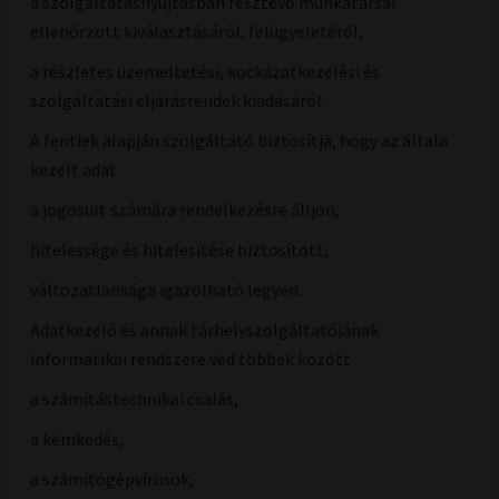
a szolgáltatásnyújtásban résztevő munkatársai
ellenőrzött kiválasztásáról, felügyeletéről,
a részletes üzemeltetési, kockázatkezelési és
szolgáltatási eljárásrendek kiadásáról.
A fentiek alapján szolgáltató biztosítja, hogy az általa
kezelt adat
a jogosult számára rendelkezésre álljon,
hitelessége és hitelesítése biztosított,
változatlansága igazolható legyen.
Adatkezelő és annak tárhelyszolgáltatójának
informatikai rendszere véd többek között
a számítástechnikai csalás,
a kémkedés,
a számítógépvírusok,