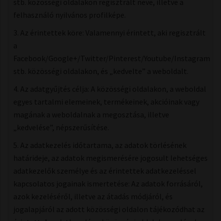
stb. közösségi oldalakon regisztrált neve, illetve a
felhasználó nyilvános profilképe.
3. Az érintettek köre: Valamennyi érintett, aki regisztrált
a
Facebook/Google+/Twitter/Pinterest/Youtube/Instagram
stb. közösségi oldalakon, és „kedvelte” a weboldalt.
4. Az adatgyűjtés célja: A közösségi oldalakon, a weboldal
egyes tartalmi elemeinek, termékeinek, akcióinak vagy
magának a weboldalnak a megosztása, illetve
„kedvelése”, népszerűsítése.
5. Az adatkezelés időtartama, az adatok törlésének
határideje, az adatok megismerésére jogosult lehetséges
adatkezelők személye és az érintettek adatkezeléssel
kapcsolatos jogainak ismertetése: Az adatok forrásáról,
azok kezeléséről, illetve az átadás módjáról, és
jogalapjáról az adott közösségi oldalon tájékozódhat az