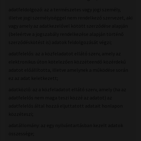
adatfeldolgozó: az a természetes vagy jogi személy,
illetve jogi személyiséggel nem rendelkező szervezet, aki
vagy amely az adatkezelővel kötött szerződése alapján
(beleértve a jogszabály rendelkezése alapján történő
szerződéskötést is) adatok feldolgozását végzi;
adatfelelős: ​az a közfeladatot ellátó szerv, amely az
elektronikus úton kötelezően közzéteendő közérdekű
adatot előállította, illetve amelynek a működése során
ez az adat keletkezett;
adatközlő: az a közfeladatot ellátó szerv, amely (ha az
adatfelelős nem maga teszi közzé az adatot) az
adatfelelős által hozzá eljuttatott adatait honlapon
közzéteszi;
adatállomány:​ az egy nyilvántartásban kezelt adatok
összessége;