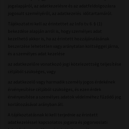
jogalapjáról,​ az adatkezelésre​ és az adatfeldolgozásra
jogosult személyéről, az adatkezelés ​ id​őtartamáról.​
Tájékoztatni kell az érintettet az Info tv. 6. § (1)
bekezdése alapján arról is, hogy személyes adat
kezelhető akkor is, ha az érintett hozzájárulásának
beszerzése lehetetlen vagy aránytalan költséggel járna,
és a személyes adat kezelése
az adatkezelőre vonatkozó jogi kötelezettség teljesítése
céljából szükséges, vagy
az adatkezelő vagy harmadik személy jogos érdekének
érvényesítése céljából szükséges, és ezen érdek
érvényesítése a személyes adatok védelméhez fűződő jog
korlátozásával arányban áll.
A tájékoztatásnak ki kell terjednie az érintett
adatkezeléssel kapcsolatos jogaira és jogorvoslati