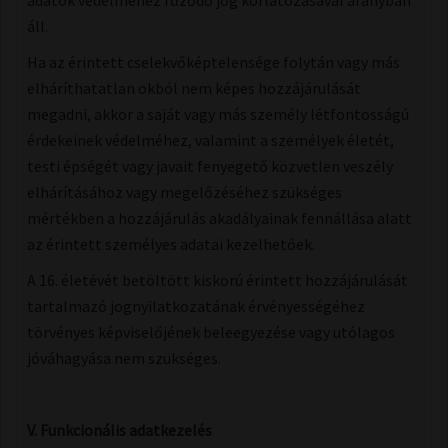
adatok védelméhez fűződő jog korlátozásával arányban
áll.
Ha az érintett cselekvőképtelensége folytán vagy más
elháríthatatlan okból nem képes hozzájárulását
megadni, akkor a saját vagy más személy létfontosságú
érdekeinek védelméhez, valamint a személyek életét,
testi épségét vagy javait fenyegető közvetlen veszély
elhárításához vagy megelőzéséhez szükséges
mértékben a hozzájárulás akadályainak fennállása alatt
az érintett személyes adatai kezelhetőek.
A 16. életévét betöltött kiskorú érintett hozzájárulását
tartalmazó jognyilatkozatának érvényességéhez
törvényes képviselőjének beleegyezése vagy utólagos
jóváhagyása nem szükséges.
V. Funkcionális adatkezelés