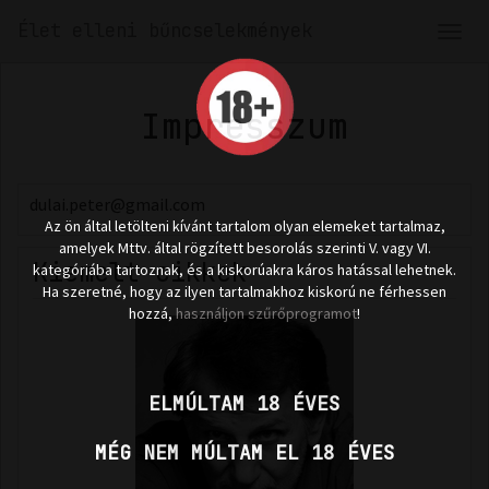
Élet elleni bűncselekmények
Men
len
Impresszum
dulai.peter@gmail.com
Az ön által letölteni kívánt tartalom olyan elemeket tartalmaz,
amelyek Mttv. által rögzített besorolás szerinti V. vagy VI.
Kiemelt cikkek
kategóriába tartoznak, és a kiskorúakra káros hatással lehetnek.
Ha szeretné, hogy az ilyen tartalmakhoz kiskorú ne férhessen
hozzá,
használjon szűrőprogramot
!
ELMÚLTAM 18 ÉVES
MÉG NEM MÚLTAM EL 18 ÉVES