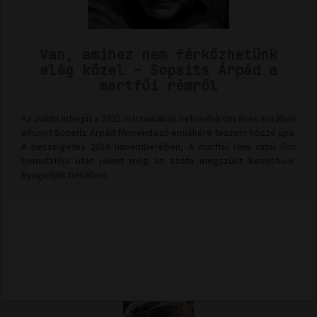
Van, amihez nem férkőzhetünk
elég közel – Sopsits Árpád a
martfűi rémről
Az alábbi interjút a 2025 márciusában hetvenhárom éves korában
elhunyt Sopsits Árpád filmrendező emlékére teszem közzé újra.
A beszélgetés 2016 novemberében, A martfűi rém című film
bemutatója után jelent meg az azóta megszűnt Reset.hu-n.
Nyugodjék békében.