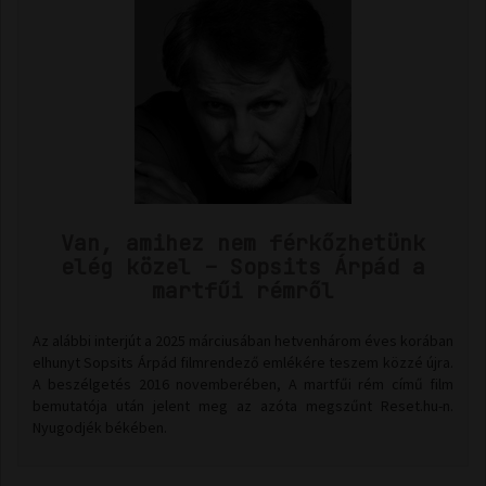
Van, amihez nem férkőzhetünk
elég közel – Sopsits Árpád a
martfűi rémről
Az alábbi interjút a 2025 márciusában hetvenhárom éves korában
elhunyt Sopsits Árpád filmrendező emlékére teszem közzé újra.
A beszélgetés 2016 novemberében, A martfűi rém című film
bemutatója után jelent meg az azóta megszűnt Reset.hu-n.
Nyugodjék békében.