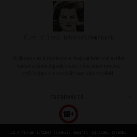
Élet elleni bűncselekmények
Gyilkosok és áldozatok: a magyar kriminalisztika
történetének legsúlyosabb bűncselekményei,
legfőképpen a szocializmus időszakából.
INFORMÁCIÓ
Ez a weboldal olyan elemeket tartalmaz, amelyek Mttv. által rögzített
Ez a weblap sütiket (cookie) használ. Az oldal további
besorolás szerinti V. vagy VI. kategóriába tartoznak, és a kiskorúakra