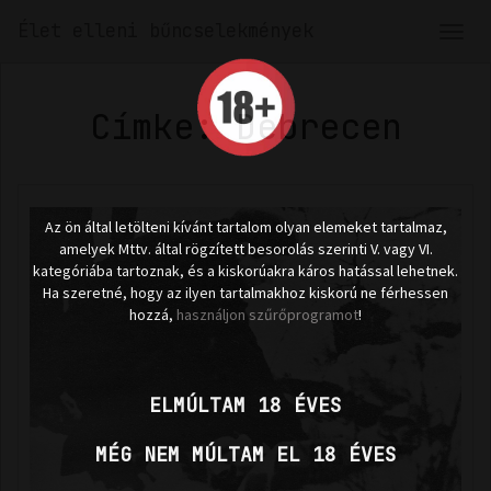
Élet elleni bűncselekmények
Men
len
Címke: Debrecen
Az ön által letölteni kívánt tartalom olyan elemeket tartalmaz,
amelyek Mttv. által rögzített besorolás szerinti V. vagy VI.
kategóriába tartoznak, és a kiskorúakra káros hatással lehetnek.
Ha szeretné, hogy az ilyen tartalmakhoz kiskorú ne férhessen
hozzá,
használjon szűrőprogramot
!
ELMÚLTAM 18 ÉVES
MÉG NEM MÚLTAM EL 18 ÉVES