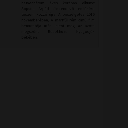
hetvenhárom éves korában elhunyt
Sopsits Árpád filmrendező emlékére
teszem közzé újra. A beszélgetés 2016
novemberében, A martfűi rém című film
bemutatója után jelent meg az azóta
megszűnt Reset.hu-n. Nyugodjék
békében.