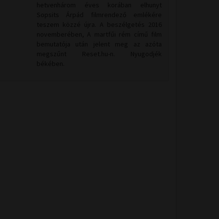
hetvenhárom éves korában elhunyt
Sopsits Árpád filmrendező emlékére
teszem közzé újra. A beszélgetés 2016
novemberében, A martfűi rém című film
bemutatója után jelent meg az azóta
megszűnt Reset.hu-n. Nyugodjék
békében.