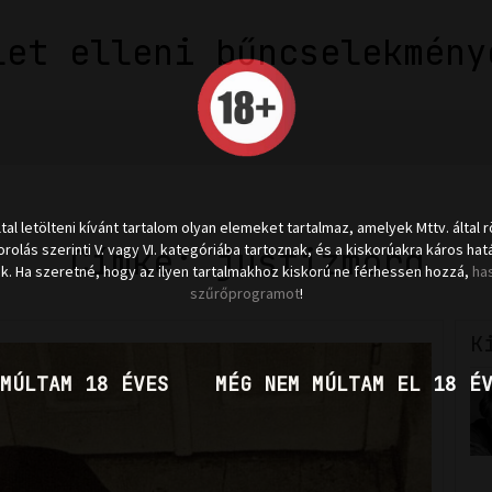
let elleni bűncselekmény
ltal letölteni kívánt tartalom olyan elemeket tartalmaz, amelyek Mttv. által r
Címke: justizmord
rolás szerinti V. vagy VI. kategóriába tartoznak, és a kiskorúakra káros hat
k. Ha szeretné, hogy az ilyen tartalmakhoz kiskorú ne férhessen hozzá,
ha
szűrőprogramot
!
K
MÚLTAM 18 ÉVES
MÉG NEM MÚLTAM EL 18 É