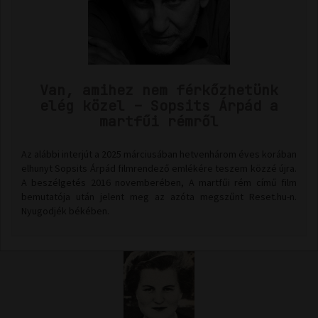
Van, amihez nem férkőzhetünk
elég közel – Sopsits Árpád a
martfűi rémről
Az alábbi interjút a 2025 márciusában hetvenhárom éves korában
elhunyt Sopsits Árpád filmrendező emlékére teszem közzé újra.
A beszélgetés 2016 novemberében, A martfűi rém című film
bemutatója után jelent meg az azóta megszűnt Reset.hu-n.
Nyugodjék békében.