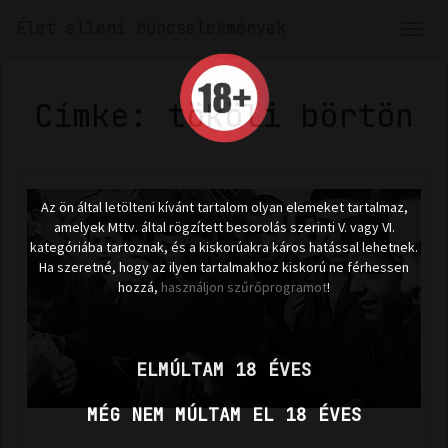
Élet elleni bűncselekmények
Men
len
Címke: tököli börtön
Az ön által letölteni kívánt tartalom olyan elemeket tartalmaz,
amelyek Mttv. által rögzített besorolás szerinti V. vagy VI.
kategóriába tartoznak, és a kiskorúakra káros hatással lehetnek.
Ha szeretné, hogy az ilyen tartalmakhoz kiskorú ne férhessen
hozzá,
használjon szűrőprogramot
!
ELMÚLTAM 18 ÉVES
MÉG NEM MÚLTAM EL 18 ÉVES