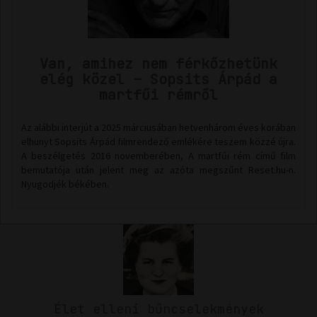
Van, amihez nem férkőzhetünk
elég közel – Sopsits Árpád a
martfűi rémről
Az alábbi interjút a 2025 márciusában hetvenhárom éves korában
elhunyt Sopsits Árpád filmrendező emlékére teszem közzé újra.
A beszélgetés 2016 novemberében, A martfűi rém című film
bemutatója után jelent meg az azóta megszűnt Reset.hu-n.
Nyugodjék békében.
Élet elleni bűncselekmények