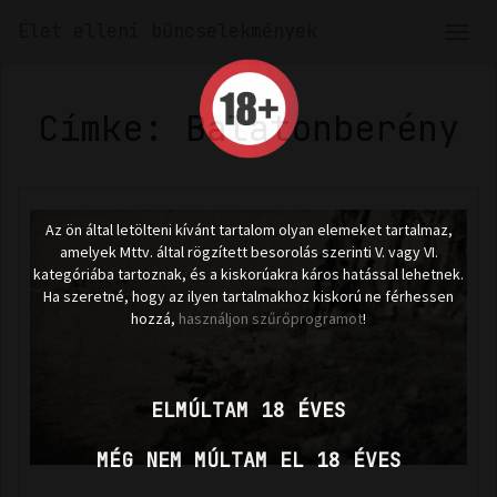
Élet elleni bűncselekmények
Men
len
Címke: Balatonberény
Az ön által letölteni kívánt tartalom olyan elemeket tartalmaz,
amelyek Mttv. által rögzített besorolás szerinti V. vagy VI.
kategóriába tartoznak, és a kiskorúakra káros hatással lehetnek.
Ha szeretné, hogy az ilyen tartalmakhoz kiskorú ne férhessen
hozzá,
használjon szűrőprogramot
!
ELMÚLTAM 18 ÉVES
MÉG NEM MÚLTAM EL 18 ÉVES