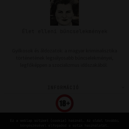
Élet elleni bűncselekmények
Gyilkosok és áldozatok: a magyar kriminalisztika
történetének legsúlyosabb bűncselekményei,
legfőképpen a szocializmus időszakából.
INFORMÁCIÓ
Ez a weboldal olyan elemeket tartalmaz, amelyek Mttv. által rögzített
Ez a weblap sütiket (cookie) használ. Az oldal további
besorolás szerinti V. vagy VI. kategóriába tartoznak, és a kiskorúakra
böngészésével elfogadod a sütik használatát.