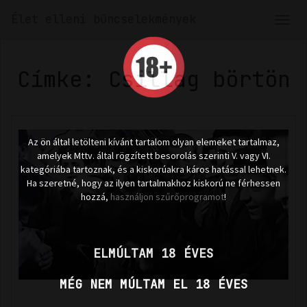
Élet elleni bűncselekmények
Men
len
Címke: Csillag börtön
Az ön által letölteni kívánt tartalom olyan elemeket tartalmaz,
amelyek Mttv. által rögzített besorolás szerinti V. vagy VI.
kategóriába tartoznak, és a kiskorúakra káros hatással lehetnek.
Ha szeretné, hogy az ilyen tartalmakhoz kiskorú ne férhessen
hozzá,
használjon szűrőprogramot
!
ELMÚLTAM 18 ÉVES
MÉG NEM MÚLTAM EL 18 ÉVES