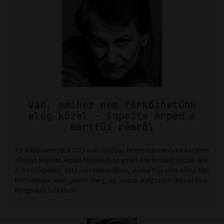
Van, amihez nem férkőzhetünk
elég közel – Sopsits Árpád a
martfűi rémről
Az alábbi interjút a 2025 márciusában hetvenhárom éves korában
elhunyt Sopsits Árpád filmrendező emlékére teszem közzé újra.
A beszélgetés 2016 novemberében, A martfűi rém című film
bemutatója után jelent meg az azóta megszűnt Reset.hu-n.
Nyugodjék békében.