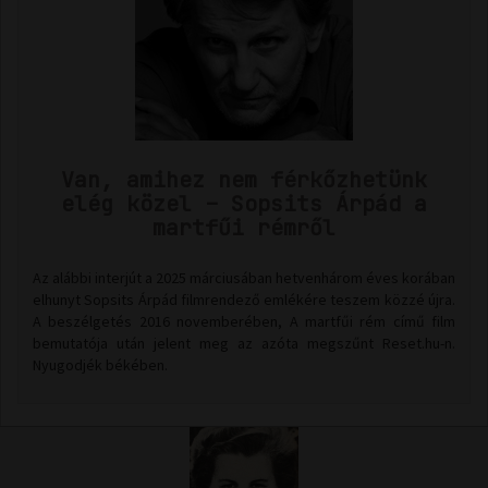
Van, amihez nem férkőzhetünk
elég közel – Sopsits Árpád a
martfűi rémről
Az alábbi interjút a 2025 márciusában hetvenhárom éves korában
elhunyt Sopsits Árpád filmrendező emlékére teszem közzé újra.
A beszélgetés 2016 novemberében, A martfűi rém című film
bemutatója után jelent meg az azóta megszűnt Reset.hu-n.
Nyugodjék békében.