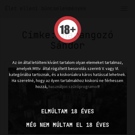
Élet elleni bűncselekmények
Men
len
Címke: Harangozó
Sándor
Az ön által letölteni kívánt tartalom olyan elemeket tartalmaz,
amelyek Mttv. által rögzített besorolás szerinti V. vagy VI.
kategóriába tartoznak, és a kiskorúakra káros hatással lehetnek.
Ha szeretné, hogy az ilyen tartalmakhoz kiskorú ne férhessen
hozzá,
használjon szűrőprogramot
!
ELMÚLTAM 18 ÉVES
MÉG NEM MÚLTAM EL 18 ÉVES