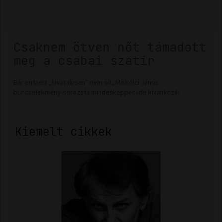
Csaknem ötven nőt támadott
meg a csabai szatír
Bár embert „hivatalosan” nem ölt, Miskolci János
bűncselekmény-sorozata mindenképpen ide kívánkozik.
Kiemelt cikkek