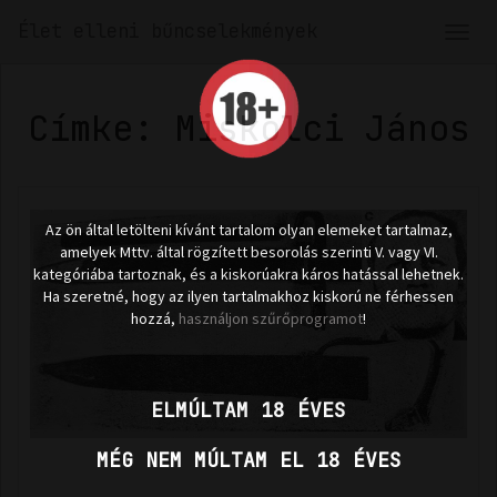
Élet elleni bűncselekmények
Men
len
Címke: Miskolci János
Az ön által letölteni kívánt tartalom olyan elemeket tartalmaz,
amelyek Mttv. által rögzített besorolás szerinti V. vagy VI.
kategóriába tartoznak, és a kiskorúakra káros hatással lehetnek.
Ha szeretné, hogy az ilyen tartalmakhoz kiskorú ne férhessen
hozzá,
használjon szűrőprogramot
!
ELMÚLTAM 18 ÉVES
MÉG NEM MÚLTAM EL 18 ÉVES