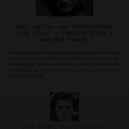
Van, amihez nem férkőzhetünk
elég közel – Sopsits Árpád a
martfűi rémről
Az alábbi interjút a 2025 márciusában hetvenhárom éves korában
elhunyt Sopsits Árpád filmrendező emlékére teszem közzé újra.
A beszélgetés 2016 novemberében, A martfűi rém című film
bemutatója után jelent meg az azóta megszűnt Reset.hu-n.
Nyugodjék békében.
Élet elleni bűncselekmények