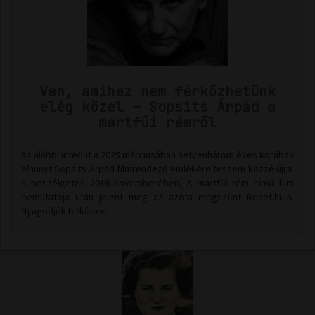
Van, amihez nem férkőzhetünk
elég közel – Sopsits Árpád a
martfűi rémről
Az alábbi interjút a 2025 márciusában hetvenhárom éves korában
elhunyt Sopsits Árpád filmrendező emlékére teszem közzé újra.
A beszélgetés 2016 novemberében, A martfűi rém című film
bemutatója után jelent meg az azóta megszűnt Reset.hu-n.
Nyugodjék békében.