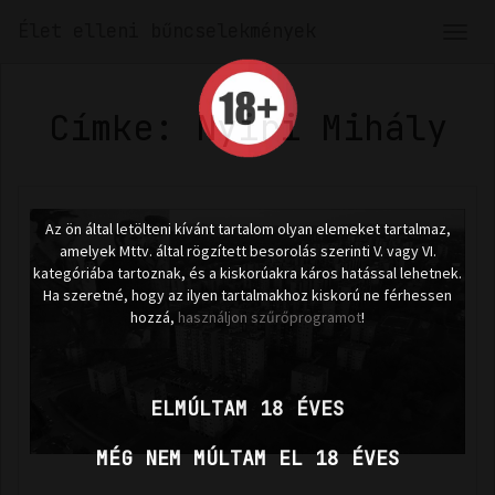
Élet elleni bűncselekmények
Men
len
Címke: Nyiri Mihály
Az ön által letölteni kívánt tartalom olyan elemeket tartalmaz,
amelyek Mttv. által rögzített besorolás szerinti V. vagy VI.
kategóriába tartoznak, és a kiskorúakra káros hatással lehetnek.
Ha szeretné, hogy az ilyen tartalmakhoz kiskorú ne férhessen
hozzá,
használjon szűrőprogramot
!
ELMÚLTAM 18 ÉVES
MÉG NEM MÚLTAM EL 18 ÉVES