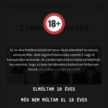
Élet elleni bűncselekmények
Men
len
Címke: táncosnő
Az ön által letölteni kívánt tartalom olyan elemeket tartalmaz,
amelyek Mttv. által rögzített besorolás szerinti V. vagy VI.
kategóriába tartoznak, és a kiskorúakra káros hatással lehetnek.
Ha szeretné, hogy az ilyen tartalmakhoz kiskorú ne férhessen
hozzá,
használjon szűrőprogramot
!
ELMÚLTAM 18 ÉVES
MÉG NEM MÚLTAM EL 18 ÉVES