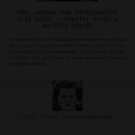
Van, amihez nem férkőzhetünk
elég közel – Sopsits Árpád a
martfűi rémről
Az alábbi interjút a 2025 márciusában hetvenhárom éves korában
elhunyt Sopsits Árpád filmrendező emlékére teszem közzé újra.
A beszélgetés 2016 novemberében, A martfűi rém című film
bemutatója után jelent meg az azóta megszűnt Reset.hu-n.
Nyugodjék békében.
Élet elleni bűncselekmények