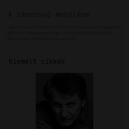
A táncosnő megölése
„Egy bronz mellszobrot vettem észre, amely márvány talapzaton
állt. Ekkor határoztam el, hogy a szoborral leütöm Évát, és a
lakásban levő értékeket megszerzem.”
Kiemelt cikkek