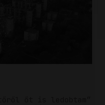
tőről őt is ledobtam”