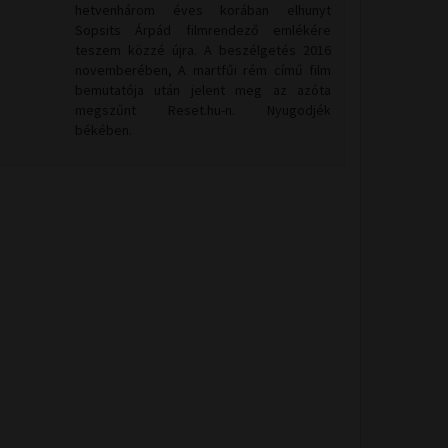
hetvenhárom éves korában elhunyt
Sopsits Árpád filmrendező emlékére
teszem közzé újra. A beszélgetés 2016
novemberében, A martfűi rém című film
bemutatója után jelent meg az azóta
megszűnt Reset.hu-n. Nyugodjék
békében.