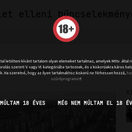
let elleni bűncselekmény
ltal letölteni kívánt tartalom olyan elemeket tartalmaz, amelyek Mttv. által r
Címke: Kiss Béla
rolás szerinti V. vagy VI. kategóriába tartoznak, és a kiskorúakra káros hat
k. Ha szeretné, hogy az ilyen tartalmakhoz kiskorú ne férhessen hozzá,
ha
szűrőprogramot
!
K
MÚLTAM 18 ÉVES
MÉG NEM MÚLTAM EL 18 É