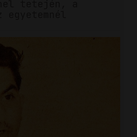
nel tetején, a
z egyetemnél