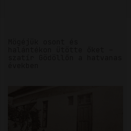
Mögéjük osont és
halántékon ütötte őket –
szatír Gödöllőn a hatvanas
években