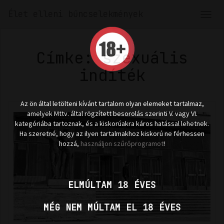
Élet elleni bűncselekmények
Men
len
Címke: szexuális
indíték
Az ön által letölteni kívánt tartalom olyan elemeket tartalmaz,
amelyek Mttv. által rögzített besorolás szerinti V. vagy VI.
kategóriába tartoznak, és a kiskorúakra káros hatással lehetnek.
Ha szeretné, hogy az ilyen tartalmakhoz kiskorú ne férhessen
hozzá,
használjon szűrőprogramot
!
ELMÚLTAM 18 ÉVES
MÉG NEM MÚLTAM EL 18 ÉVES