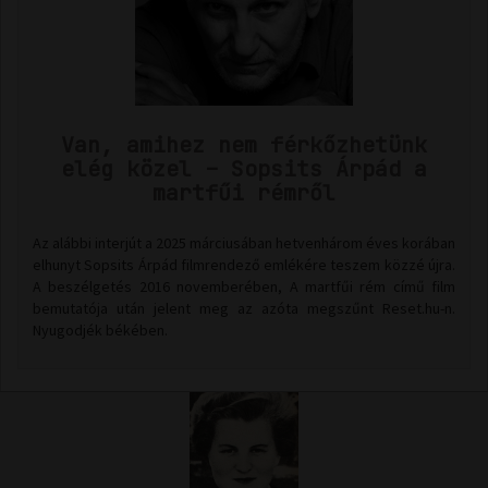
Van, amihez nem férkőzhetünk
elég közel – Sopsits Árpád a
martfűi rémről
Az alábbi interjút a 2025 márciusában hetvenhárom éves korában
elhunyt Sopsits Árpád filmrendező emlékére teszem közzé újra.
A beszélgetés 2016 novemberében, A martfűi rém című film
bemutatója után jelent meg az azóta megszűnt Reset.hu-n.
Nyugodjék békében.