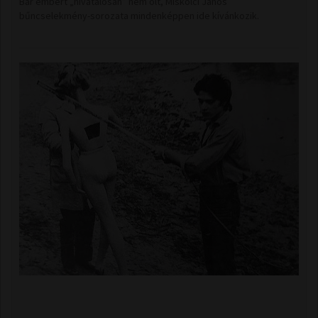
Bár embert „hivatalosan” nem ölt, Miskolci János
bűncselekmény-sorozata mindenképpen ide kívánkozik.