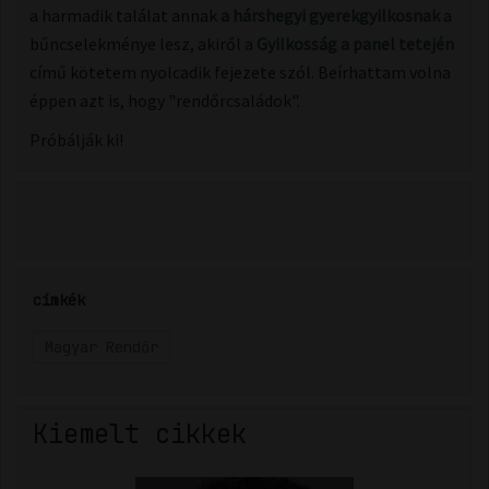
a harmadik találat annak
a hárshegyi gyerekgyilkosnak
a
bűncselekménye lesz, akiről a
Gyilkosság a panel tetején
című kötetem nyolcadik fejezete szól. Beírhattam volna
éppen azt is, hogy "rendőrcsaládok".
Próbálják ki!
címkék
Magyar Rendőr
Kiemelt cikkek