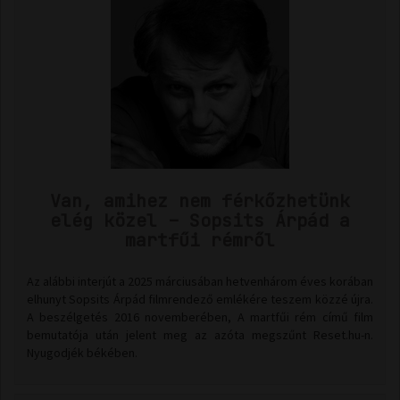
Van, amihez nem férkőzhetünk
elég közel – Sopsits Árpád a
martfűi rémről
Az alábbi interjút a 2025 márciusában hetvenhárom éves korában
elhunyt Sopsits Árpád filmrendező emlékére teszem közzé újra.
A beszélgetés 2016 novemberében, A martfűi rém című film
bemutatója után jelent meg az azóta megszűnt Reset.hu-n.
Nyugodjék békében.