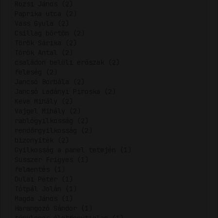
Rozsi János (2)
Paprika utca (2)
Vass Gyula (2)
Csillag börtön (2)
Török Sárika (2)
Török Antal (2)
családon belüli erőszak (2)
feleség (2)
Jancsó Borbála (2)
Jancsó Ladányi Piroska (2)
Keve Mihály (2)
Vajgel Mihály (2)
rablógyilkosság (2)
rendőrgyilkosság (2)
bizonyíték (2)
Gyilkosság a panel tetején (1)
Susszer Frigyes (1)
felmentés (1)
Dulai Péter (1)
Tótpál Jolán (1)
Magda János (1)
Harangozó Sándor (1)