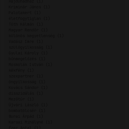
Hajdúhadház (1)
Kriminár János (1)
Palotakert (1)
életfogytiglan (1)
Tóth Kálmán (1)
Magyar Rendőr (1)
különös kegyetlenség (1)
Vadász Imre (1)
szülőgyilkosság (1)
Gyulai Károly (1)
bűnmegelőzés (1)
Moskolák István (1)
kékfény (1)
szexpartner (1)
öngyilkosság (1)
Kovács Sándor (1)
disszidálás (1)
Mezőtúr (1)
Újvári László (1)
bombatölcsér (1)
Burai Árpád (1)
Karsai Mihályné (1)
Ézer Antal (1)