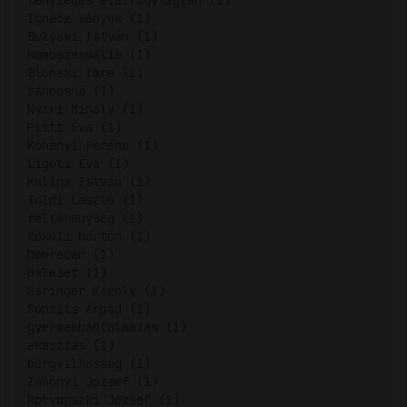
tényleges életfogytiglan (1)
Ignácz lányok (1)
Bulyáki István (1)
homoszexuális (1)
Blonski Imre (1)
táncosnő (1)
Nyiri Mihály (1)
Plitt Éva (1)
Kohányi Ferenc (1)
Ligeti Éva (1)
Kalina István (1)
Toldi László (1)
féltékenység (1)
tököli börtön (1)
Debrecen (1)
baleset (1)
Sáringer Károly (1)
Sopsits Árpád (1)
gyermekbántalmazás (1)
akasztás (1)
bérgyilkosság (1)
Záhonyi József (1)
Potvorszki József (1)