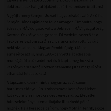
Egyetem Rendészettudományi Doktori Iskolájának
doktorandusz hallgatójaként, ezért különösen örültem.)
A gyűjtemény Semjéni József hagyatékából való. Az ő fia,
Semjéni János ajánlotta fel az anyagot. Elmondta, hogy
édesapja MÁV dolgozó volt, a Debreceni MÁV Igazgatóság
Katonai Osztályon dolgozott. Tűzvédelmi vezető és a
Fegyveres Biztonsági Őrség parancsnoka volt, így járt
neki hivatalosan a Magyar Rendőr újság. (János
elmesélte azt is, hogy 1985-ben vette át édesapja
munkájából a tűzvédelmet és ő kapta meg hozzá a
veszélyes áru ellenőrizetlen szabadba jutás megelőzési
elhárítási feladatokat.)
A lapszámokban – mint ahogyan az az Arcanum
hatalmas előnye – ún. szabadszavas kereséssel lehet
kutakodni. Erre most csak egy egyszerű, az Élet elleni
bűncselekmények tematikájába illeszkedő példát
hoznék. Ha a keresőbe beírom, hogy Molnár Henrik, akkor