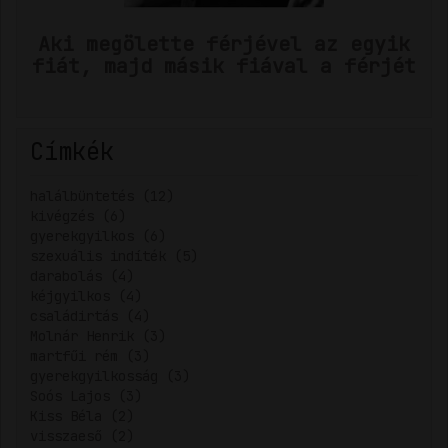
Aki megölette férjével az egyik
fiát, majd másik fiával a férjét
Címkék
halálbüntetés (12)
kivégzés (6)
gyerekgyilkos (6)
szexuális indíték (5)
darabolás (4)
kéjgyilkos (4)
családirtás (4)
Molnár Henrik (3)
martfűi rém (3)
gyerekgyilkosság (3)
Soós Lajos (3)
Kiss Béla (2)
visszaeső (2)