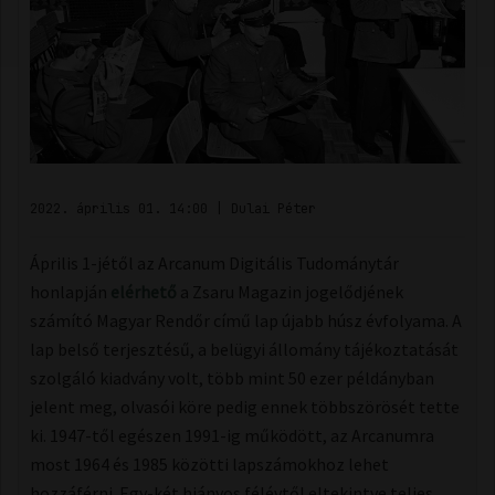
2022. április 01. 14:00
|
Dulai Péter
Április 1-jétől az Arcanum Digitális Tudománytár
honlapján
elérhető
a Zsaru Magazin jogelődjének
számító Magyar Rendőr című lap újabb húsz évfolyama. A
lap belső terjesztésű, a belügyi állomány tájékoztatását
szolgáló kiadvány volt, több mint 50 ezer példányban
jelent meg, olvasói köre pedig ennek többszörösét tette
ki. 1947-től egészen 1991-ig működött, az Arcanumra
most 1964 és 1985 közötti lapszámokhoz lehet
hozzáférni. Egy-két hiányos félévtől eltekintve teljes