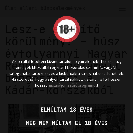
Élet elleni bűncselekmények
Men
len
Lesz-e enyhítő
körülmény? – húsz
évfolyamnyi Magyar
Rendőr lapszámait
Az ön által letölteni kívánt tartalom olyan elemeket tartalmaz,
amelyek Mttv. által rögzített besorolás szerinti V. vagy VI.
böngészheti a
kategóriába tartoznak, és a kiskorúakra káros hatással lehetnek.
Ha szeretné, hogy az ilyen tartalmakhoz kiskorú ne férhessen
Kádár-korszakból
hozzá,
használjon szűrőprogramot
!
ELMÚLTAM 18 ÉVES
MÉG NEM MÚLTAM EL 18 ÉVES