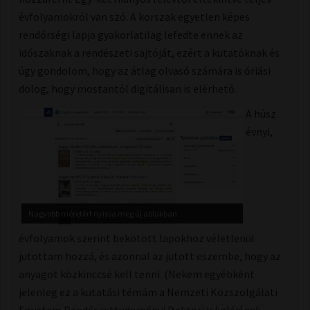
évfolyamokról van szó. A korszak egyetlen képes
rendőrségi lapja gyakorlatilag lefedte ennek az
időszaknak a rendészeti sajtóját, ezért a kutatóknak és
úgy gondolom, hogy az átlag olvasó számára is óriási
dolog, hogy mostantól digitálisan is elérhető.
A húsz
évnyi,
Nagyobb méretért nyissa meg új ablakban
évfolyamok szerint bekötött lapokhoz véletlenül
jutottam hozzá, és azonnal az jutott eszembe, hogy az
anyagot közkinccsé kell tenni. (Nekem egyébként
jelenleg ez a kutatási témám a Nemzeti Közszolgálati