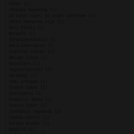
hóhér (1)
Valcsek Magdolna (1)
Jó estét nyár, jó estét szerelem (1)
Vörös Hadsereg útja (1)
Bali Mihály (1)
Normafa (1)
Törökszentmiklós (1)
móri bankrablás (1)
Szöllősi György (1)
Balogh Lajos (1)
házastárs (1)
fegyverszerzés (1)
Hárshegy (1)
nemi erőszak (1)
Ebneth Simon (1)
justizmord (1)
Miskolci János (1)
Fodros Tibor (1)
szexuális ragadozó (1)
csabai szatír (1)
Kardos Aladár (1)
Gödöllő (1)