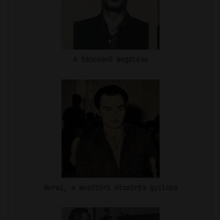
A táncosnő megölése
Burai, a mezőtúri ötszörös gyilkos