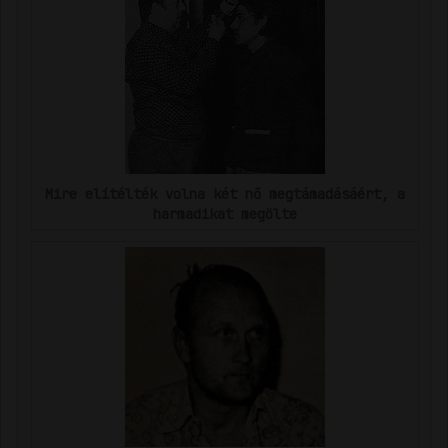
Mire elítélték volna két nő megtámadásáért, a
harmadikat megölte