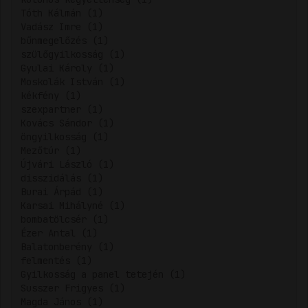
Tóth Kálmán (1)
Vadász Imre (1)
bűnmegelőzés (1)
szülőgyilkosság (1)
Gyulai Károly (1)
Moskolák István (1)
kékfény (1)
szexpartner (1)
Kovács Sándor (1)
öngyilkosság (1)
Mezőtúr (1)
Újvári László (1)
disszidálás (1)
Burai Árpád (1)
Karsai Mihályné (1)
bombatölcsér (1)
Ézer Antal (1)
Balatonberény (1)
felmentés (1)
Gyilkosság a panel tetején (1)
Susszer Frigyes (1)
Magda János (1)