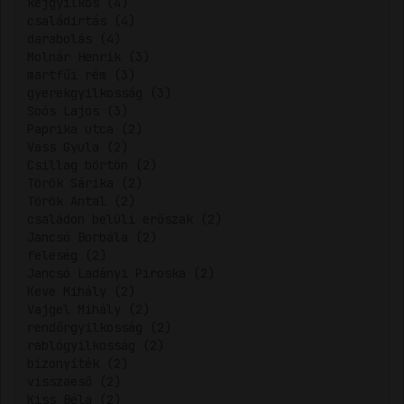
kéjgyilkos (4)
családirtás (4)
darabolás (4)
Molnár Henrik (3)
martfűi rém (3)
gyerekgyilkosság (3)
Soós Lajos (3)
Paprika utca (2)
Vass Gyula (2)
Csillag börtön (2)
Török Sárika (2)
Török Antal (2)
családon belüli erőszak (2)
Jancsó Borbála (2)
feleség (2)
Jancsó Ladányi Piroska (2)
Keve Mihály (2)
Vajgel Mihály (2)
rendőrgyilkosság (2)
rablógyilkosság (2)
bizonyíték (2)
visszaeső (2)
Kiss Béla (2)