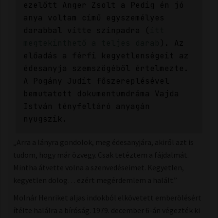
ezelőtt Anger Zsolt a Pedig én jó
anya voltam című egyszemélyes
darabbal vitte színpadra (
itt
megtekinthető a teljes darab
). Az
előadás a férfi kegyetlenségeit az
édesanyja szemszögéből értelmezte.
A Pogány Judit főszereplésével
bemutatott dokumentumdráma Vajda
István tényfeltáró anyagán
nyugszik.
„Arra a lányra gondolok, meg édesanyjára, akiről azt is
tudom, hogy már özvegy. Csak tetéztem a fájdalmát.
Mintha átvette volna a szenvedéseimet. Kegyetlen,
kegyetlen dolog… ezért megérdemlem a halált.”
Molnár Henriket aljas indokból elkövetett emberölésért
ítélte halálra a bíróság. 1979. december 6-án végezték ki