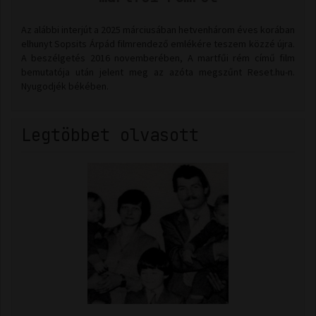
Az alábbi interjút a 2025 márciusában hetvenhárom éves korában
elhunyt Sopsits Árpád filmrendező emlékére teszem közzé újra.
A beszélgetés 2016 novemberében, A martfűi rém című film
bemutatója után jelent meg az azóta megszűnt Reset.hu-n.
Nyugodjék békében.
Legtöbbet olvasott