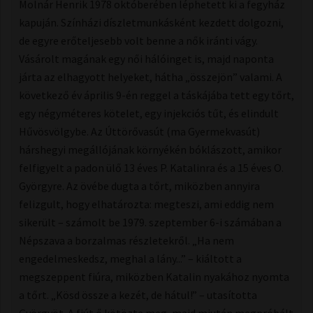
Molnár Henrik 1978 októberében léphetett ki a fegyház
kapuján. Színházi díszletmunkásként kezdett dolgozni,
de egyre erőteljesebb volt benne a nők iránti vágy.
Vásárolt magának egy női hálóinget is, majd naponta
járta az elhagyott helyeket, hátha „összejön” valami. A
következő év április 9-én reggel a táskájába tett egy tőrt,
egy négyméteres kötelet, egy injekciós tűt, és elindult
Hűvösvölgybe. Az Úttörővasút (ma Gyermekvasút)
hárshegyi megállójának környékén bóklászott, amikor
felfigyelt a padon ülő 13 éves P. Katalinra és a 15 éves O.
Györgyre. Az övébe dugta a tőrt, miközben annyira
felizgult, hogy elhatározta: megteszi, ami eddig nem
sikerült – számolt be 1979. szeptember 6-i számában a
Népszava a borzalmas részletekről. „Ha nem
engedelmeskedsz, meghal a lány...” – kiáltott a
megszeppent fiúra, miközben Katalin nyakához nyomta
a tőrt. „Kösd össze a kezét, de hátul!” – utasította