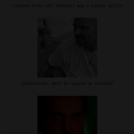
Csaknem ötven nőt támadott meg a csabai szatír
„Megtehetem, mert én vagyok az erősebb”