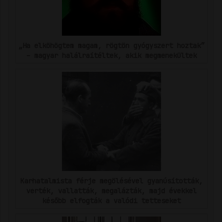
„Ha elköhögtem magam, rögtön gyógyszert hoztak”
– magyar halálraítéltek, akik megmenekültek
Karhatalmista férje megölésével gyanúsították,
verték, vallatták, megalázták, majd évekkel
később elfogták a valódi tetteseket