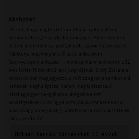
Kárhozat
„Érzem, hogy megtisztultam. Abban a pillanatban,
amikor láttam, hogy a kislány meghalt. Mikor ledöftem,
láttam kifehéredni az arcát, kinyílt szeme fényvesztését,
rájöttem, hogy meghalt. Ő az én áldozatom.
Szörnyetegem áldozata” – mondta már a halálsoron a 32
éves férfi a Tükör című lap újságírójának. Brády Zoltánnal
kapcsolatban megjegyezte, ő volt az egyetlen ember, aki
nemcsak meghallgatta, hanem meg is értette. A
hárshegyi gyermekgyilkos a kivégzése előtti
beszélgetések során úgy érezte, nincs már benne az a
bosszúvágy, amely évekig hajtotta és borzalmas tetteire
„kényszerítette”.
Molnár Henrik történetét 11 évvel