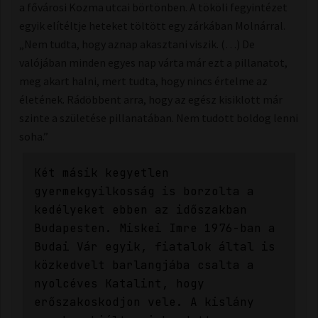
a fővárosi Kozma utcai börtönben. A tököli fegyintézet
egyik elítéltje heteket töltött egy zárkában Molnárral.
„Nem tudta, hogy aznap akasztani viszik. (…) De
valójában minden egyes nap várta már ezt a pillanatot,
meg akart halni, mert tudta, hogy nincs értelme az
életének. Rádöbbent arra, hogy az egész kisiklott már
szinte a születése pillanatában. Nem tudott boldog lenni
soha.”
Két másik kegyetlen
gyermekgyilkosság is borzolta a
kedélyeket ebben az időszakban
Budapesten. Miskei Imre 1976-ban a
Budai Vár egyik, fiatalok által is
közkedvelt barlangjába csalta a
nyolcéves Katalint, hogy
erőszakoskodjon vele. A kislány