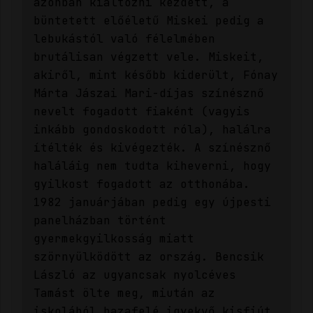
azonban kiáltozni kezdett, a
büntetett előéletű Miskei pedig a
lebukástól való félelmében
brutálisan végzett vele. Miskeit,
akiről, mint később kiderült, Fónay
Márta Jászai Mari-díjas színésznő
nevelt fogadott fiaként (vagyis
inkább gondoskodott róla), halálra
ítélték és kivégezték. A színésznő
haláláig nem tudta kiheverni, hogy
gyilkost fogadott az otthonába.
1982 januárjában pedig egy újpesti
panelházban történt
gyermekgyilkosság miatt
szörnyülködött az ország. Bencsik
László az ugyancsak nyolcéves
Tamást ölte meg, miután az
iskolából hazafelé igyekvő kisfiút