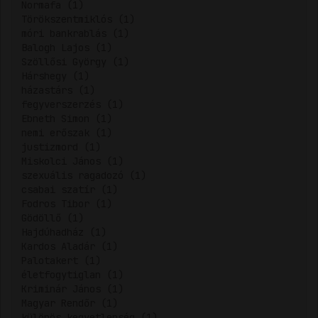
Normafa (1)
Törökszentmiklós (1)
móri bankrablás (1)
Balogh Lajos (1)
Szöllősi György (1)
Hárshegy (1)
házastárs (1)
fegyverszerzés (1)
Ebneth Simon (1)
nemi erőszak (1)
justizmord (1)
Miskolci János (1)
szexuális ragadozó (1)
csabai szatír (1)
Fodros Tibor (1)
Gödöllő (1)
Hajdúhadház (1)
Kardos Aladár (1)
Palotakert (1)
életfogytiglan (1)
Kriminár János (1)
Magyar Rendőr (1)
különös kegyetlenség (1)