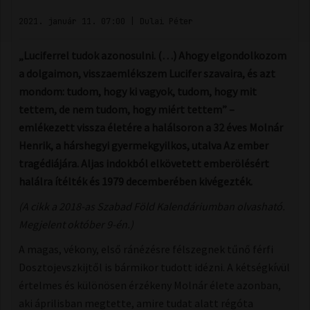
2021. január 11. 07:00
|
Dulai Péter
„Luciferrel tudok azonosulni. (…) Ahogy elgondolkozom
a dolgaimon, visszaemlékszem Lucifer szavaira, és azt
mondom: tudom, hogy ki vagyok, tudom, hogy mit
tettem, de nem tudom, hogy miért tettem” –
emlékezett vissza életére a halálsoron a 32 éves Molnár
Henrik, a hárshegyi gyermekgyilkos, utalva Az ember
tragédiájára. Aljas indokból elkövetett emberölésért
halálra ítélték és 1979 decemberében kivégezték.
(A cikk a 2018-as Szabad Föld Kalendáriumban olvasható.
Megjelent október 9-én.)
A magas, vékony, első ránézésre félszegnek tűnő férfi
Dosztojevszkijtől is bármikor tudott idézni. A kétségkívül
értelmes és különösen érzékeny Molnár élete azonban,
aki áprilisban megtette, amire tudat alatt régóta