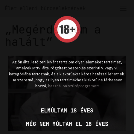
Élet elleni bűncselekmények
Men
len
„Megérdemlem a
halált”
Az ön által letölteni kívánt tartalom olyan elemeket tartalmaz,
amelyek Mttv. által rögzített besorolás szerinti V. vagy VI.
kategóriába tartoznak, és a kiskorúakra káros hatással lehetnek.
Ha szeretné, hogy az ilyen tartalmakhoz kiskorú ne férhessen
hozzá,
használjon szűrőprogramot
!
ELMÚLTAM 18 ÉVES
MÉG NEM MÚLTAM EL 18 ÉVES