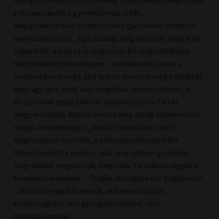
Györgyöt. A fiút ő kötözte meg, majd miután megpróbált
erőszakoskodni a gyereklánnyal, a két,
magatehetetlenül a földön fekvő gyermeket többször
mellkason szúrta. „Egy darabig még éreztem, hogy Kati
rugdalózik, aztán az is megszűnt. Én megpróbáltam
halottnak tettetni magam” – emlékezett vissza a
rendőrségen György, akit épp az mentett meg a haláltól,
hogy úgy tett, mint akit megöltek. Henrik elsétált, a
vérző fiúnak pedig sikerült lejutnia az útra. Életét
megmentették. Molnár Henrik még aznap feljelentette
magát a rendőrségen. „Azelőtt hazudtam, most
megmondom őszintén, a bűncselekmények előtt
felforrósodott a testem, csak arra tudtam gondolni,
hogy valakit megszúrjak, megöljek. Tisztában vagyok a
következményekkel… Tudják, mi vagyok én? Kéjgyilkos!”
– állította magáról Henrik, akit nem találtak
elmebetegnek, sem gyengeelméjűnek, sem
tudatzavarosnak.