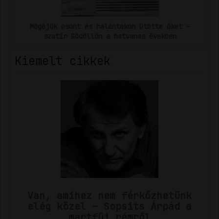
Mögéjük osont és halántékon ütötte őket –
szatír Gödöllőn a hatvanas években
Kiemelt cikkek
Van, amihez nem férkőzhetünk
elég közel – Sopsits Árpád a
martfűi rémről