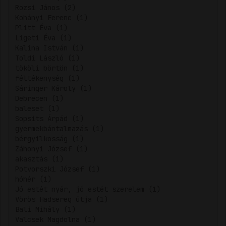
Rozsi János (2)
Kohányi Ferenc (1)
Plitt Éva (1)
Ligeti Éva (1)
Kalina István (1)
Toldi László (1)
tököli börtön (1)
féltékenység (1)
Sáringer Károly (1)
Debrecen (1)
baleset (1)
Sopsits Árpád (1)
gyermekbántalmazás (1)
bérgyilkosság (1)
Záhonyi József (1)
akasztás (1)
Potvorszki József (1)
hóhér (1)
Jó estét nyár, jó estét szerelem (1)
Vörös Hadsereg útja (1)
Bali Mihály (1)
Valcsek Magdolna (1)