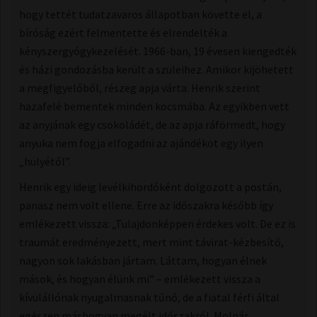
hogy tettét tudatzavaros állapotban követte el, a
bíróság ezért felmentette és elrendelték a
kényszergyógykezelését. 1966-ban, 19 évesen kiengedték
és házi gondozásba került a szüleihez. Amikor kijöhetett
a megfigyelőből, részeg apja várta. Henrik szerint
hazafelé bementek minden kocsmába. Az egyikben vett
az anyjának egy csokoládét, de az apja ráförmedt, hogy
anyuka nem fogja elfogadni az ajándékot egy ilyen
„hülyétől”.
Henrik egy ideig levélkihordóként dolgozott a postán,
panasz nem volt ellene. Erre az időszakra később így
emlékezett vissza: „Tulajdonképpen érdekes volt. De ez is
traumát eredményezett, mert mint távirat-kézbesítő,
nagyon sok lakásban jártam. Láttam, hogyan élnek
mások, és hogyan élünk mi” – emlékezett vissza a
kívülállónak nyugalmasnak tűnő, de a fiatal férfi által
egészen máshogyan megélt időszakról. Molnár