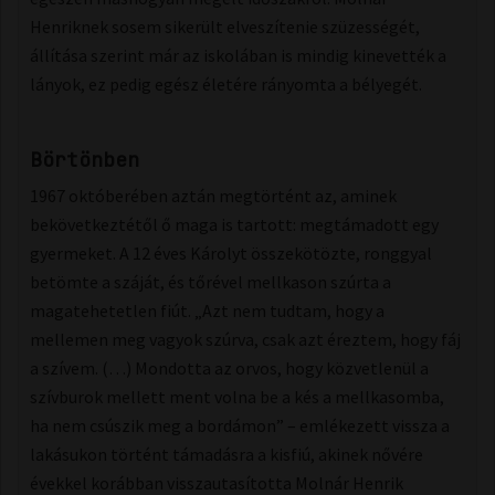
Henriknek sosem sikerült elveszítenie szüzességét,
állítása szerint már az iskolában is mindig kinevették a
lányok, ez pedig egész életére rányomta a bélyegét.
Börtönben
1967 októberében aztán megtörtént az, aminek
bekövetkeztétől ő maga is tartott: megtámadott egy
gyermeket. A 12 éves Károlyt összekötözte, ronggyal
betömte a száját, és tőrével mellkason szúrta a
magatehetetlen fiút. „Azt nem tudtam, hogy a
mellemen meg vagyok szúrva, csak azt éreztem, hogy fáj
a szívem. (…) Mondotta az orvos, hogy közvetlenül a
szívburok mellett ment volna be a kés a mellkasomba,
ha nem csúszik meg a bordámon” – emlékezett vissza a
lakásukon történt támadásra a kisfiú, akinek nővére
évekkel korábban visszautasította Molnár Henrik