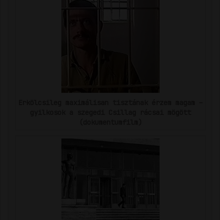
Erkölcsileg maximálisan tisztának érzem magam –
gyilkosok a szegedi Csillag rácsai mögött
(dokumentumfilm)