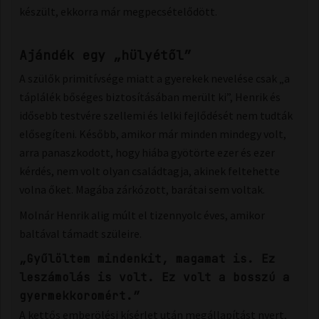
készült, ekkorra már megpecsételődött.
Ajándék egy „hülyétől”
A szülők primitívsége miatt a gyerekek nevelése csak „a
táplálék bőséges biztosításában merült ki”, Henrik és
idősebb testvére szellemi és lelki fejlődését nem tudták
elősegíteni. Később, amikor már minden mindegy volt,
arra panaszkodott, hogy hiába gyötörte ezer és ezer
kérdés, nem volt olyan családtagja, akinek feltehette
volna őket. Magába zárkózott, barátai sem voltak.
Molnár Henrik alig múlt el tizennyolc éves, amikor
baltával támadt szüleire.
„Gyűlöltem mindenkit, magamat is. Ez
leszámolás is volt. Ez volt a bosszú a
gyermekkoromért.”
A kettős emberölési kísérlet után megállapítást nyert,