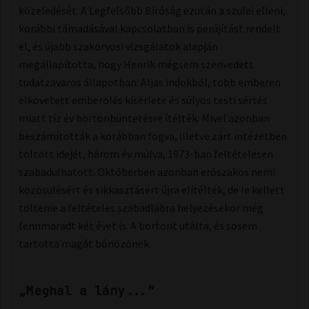
közeledését. A Legfelsőbb Bíróság ezután a szülei elleni,
korábbi támadásával kapcsolatban is perújítást rendelt
el, és újabb szakorvosi vizsgálatok alapján
megállapította, hogy Henrik mégsem szenvedett
tudatzavaros állapotban. Aljas indokból, több emberen
elkövetett emberölés kísérlete és súlyos testi sértés
miatt tíz év börtönbüntetésre ítélték. Mivel azonban
beszámították a korábban fogva, illetve zárt intézetben
töltött idejét, három év múlva, 1973-ban feltételesen
szabadulhatott. Októberben azonban erőszakos nemi
közösülésért és sikkasztásért újra elítélték, de le kellett
töltenie a feltételes szabadlábra helyezésekor még
fennmaradt két évet is. A börtönt utálta, és sosem
tartotta magát bűnözőnek.
„Meghal a lány...”